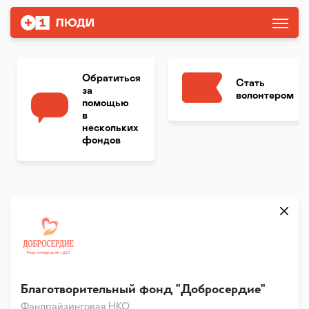
Обратиться
Стать
за
волонтером
помощью
в
нескольких
фондов
Благотворительный фонд "Добросердие"
Фандрайзинговая НКО