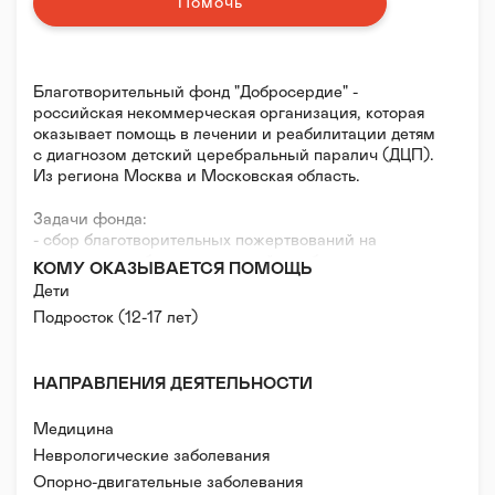
Помочь
Благотворительный фонд "Добросердие" -
российская некоммерческая организация, которая
оказывает помощь в лечении и реабилитации детям
с диагнозом детский церебральный паралич (ДЦП).
Из региона Москва и Московская область.
Задачи фонда:
- сбор благотворительных пожертвований на
лечение и реабилитацию детей с заболеванием
КОМУ ОКАЗЫВАЕТСЯ ПОМОЩЬ
ДЦП;
Дети
- привлечение общественного внимания к
Подросток (12-17 лет)
проблемам больных детей;
- содействие улучшению качества жизни семей,
воспитывающих детей с ДЦП;
НАПРАВЛЕНИЯ ДЕЯТЕЛЬНОСТИ
- оказание социальной и психологической помощи
детям с ДЦП и их семьям.
Медицина
Неврологические заболевания
Опорно-двигательные заболевания