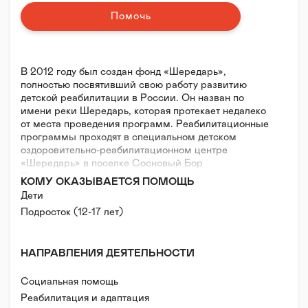
Помочь
В 2012 году был создан фонд «Шередарь»,
полностью посвятивший свою работу развитию
детской реабилитации в России. Он назван по
имени реки Шередарь, которая протекает недалеко
от места проведения программ. Реабилитационные
программы проходят в специальном детском
оздоровительно-реабилитационном центре
«Шередарь» в поселке Сосновый Бор
Владимирской области, открытие которого
КОМУ ОКАЗЫВАЕТСЯ ПОМОЩЬ
состоялось в мае 2015 года.
Дети
Подросток (12-17 лет)
На сегодняшний день благотворительный фонд
«Шередарь» – единственная в России
некоммерческая организация, которая на базе
НАПРАВЛЕНИЯ ДЕЯТЕЛЬНОСТИ
собственного реабилитационного центра
систематически проводит реабилитационные
программы лагерного типа для детей и подростков
Социальная помощь
7–17 лет, перенесших тяжелые заболевания, а также
Реабилитация и адаптация
для их здоровых братьев и сестер.