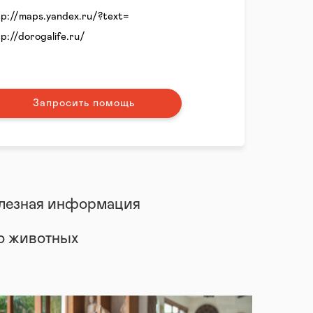
tp://maps.yandex.ru/?text=
tp://dorogalife.ru/
Запросить помощь
лезная информация
 о животных