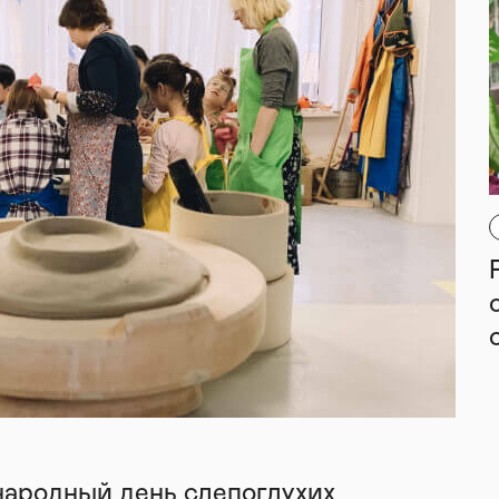
народный день слепоглухих