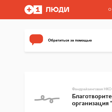
О
Обратиться за помощью
Фандрайзинговая НКО
Благотворите
организация 