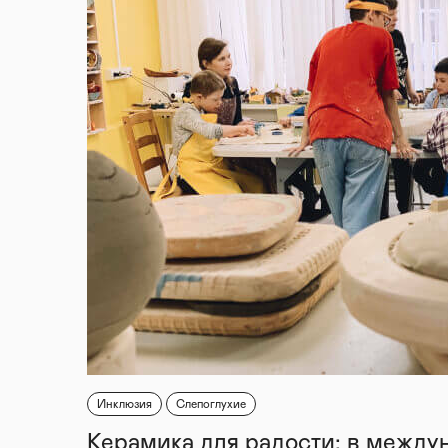
Инклюзия
Слепоглухие
Керамика для радости: в между