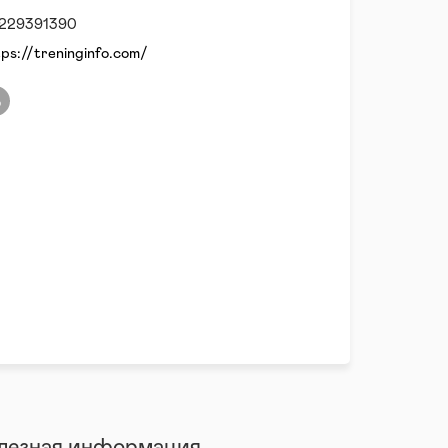
229391390
tps://treninginfo.com/