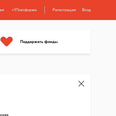
ия
+1Платформа
Регистрация
Вход
Поддержать фонды
сква