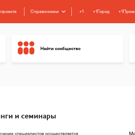
 проекте
Справочники
+1
+1Город
+1Прем
Найти сообщество
нги и семинары
чение специалистов осуществляется
Мо