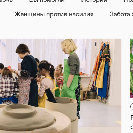
мочь
Вы помогли
Истории
По
Женщины против насилия
Забота