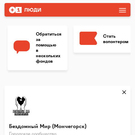
Обратиться
Стать
за
волонтером
помощью
в
нескольких
фондов
Бездомный Мир (Мончегорск)
Городское сообщество