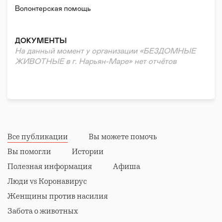
остались без ухода и заботы своих хозяев. Приют
Волонтерская помощь
существует за счёт добровольных пожертвований и
безвозмездной помощи северян - за что мы
бесконечно благодарим вас, друзья!
ДОКУМЕНТЫ
На данный момент у организации «БЕЗДОМНЫЕ
ЖИВОТНЫЕ в г. Нарьян-Маре» нет отчётов
Все публикации
Вы можете помочь
Вы помогли
Истории
Полезная информация
Афиша
Люди vs Коронавирус
Женщины против насилия
Забота о животных