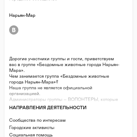
Нарьян-Мар
Дорогие участники группы и гости, приветствуем
вас в группе «Бездомные животные города Нарьян-
Мара».
Чем занимается группа «Бездомные животные
города Нарьян-Мара»?
Наша группа не является официальной
организацией.
Администраторы группы – ВОЛОНТЕРЫ, которые
сотрудничают с приютом, но при этом не являются
НАПРАВЛЕНИЯ ДЕЯТЕЛЬНОСТИ
работниками приюта, соответственно, заработную
плату за свою деятельность не получают. Приют
Сообщества по интересам
города Нарьян-Мара не является коммерческой и
Городские активисты
государственной организацией. В приюте
содержатся собаки, которые по разным причинам
Социальная помощь