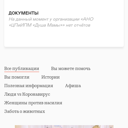
Помощь в тяжелой жизненной ситуации
всех регионах России.
Нефинансовая/гуманитарная помощь
3. Обучать мам как находить ресурсы на уход за
ДОКУМЕНТЫ
детьми, свои хобби, развитие и отдых.
Волонтерская помощь
На данный момент у организации «АНО
4. Повысить уровень доверия у мам к психологии,
Психологическая помощь
«ЦПиИПМ «Душа Мамы»» нет отчётов
психотерапии.
Правовая поддержка
Реабилитация и адаптация
Все публикации
Вы можете помочь
Вы помогли
Истории
Полезная информация
Афиша
Люди vs Коронавирус
Женщины против насилия
Забота о животных