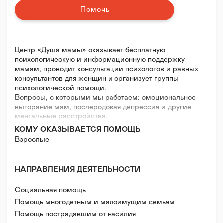
Помочь
Центр «Душа мамы» оказывает бесплатную
психологическую и информационную поддержку
мамам, проводит консультации психологов и равных
консультантов для женщин и организует группы
психологической помощи.
Вопросы, с которыми мы работаем: эмоциональное
выгорание мам, послеродовая депрессия и другие
ментальные расстройства.
Наша миссия:
КОМУ ОКАЗЫВАЕТСЯ ПОМОЩЬ
Заботиться о матерях, которые растят будущие
Взрослые
поколения России.
Цели:
1. Информировать о возможном наступлении
НАПРАВЛЕНИЯ ДЕЯТЕЛЬНОСТИ
бэбиблюза или послеродовой депрессии, важности
обращения за помощью к опытному специалисту.
Социальная помощь
Снизить степень тяжести последствий, вызванных
ментальными расстройствами у матерей.
Помощь многодетным и малоимущим семьям
2. Оказывать бесплатную качественную
Помощь пострадавшим от насилия
психологическую, информационную поддержку во