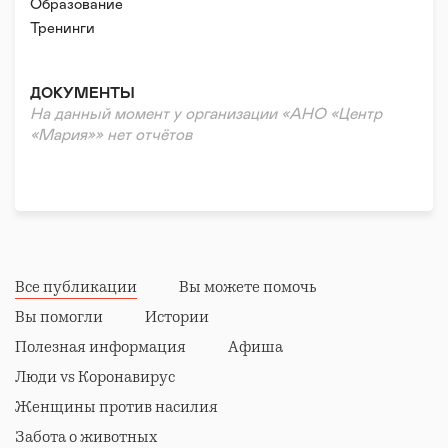
Помощь пострадавшим от стихийных бедствий/
Образование
катастроф/войн
Тренинги
Помощь в тяжелой жизненной ситуации
Нефинансовая/гуманитарная помощь
ДОКУМЕНТЫ
Волонтерская помощь
На данный момент у организации «АНО «Центр
Психологическая помощь
«Мария»» нет отчётов
Правовая поддержка
Реабилитация и адаптация
Все публикации
Вы можете помочь
Вы помогли
Истории
Полезная информация
Афиша
Люди vs Коронавирус
Женщины против насилия
Забота о животных