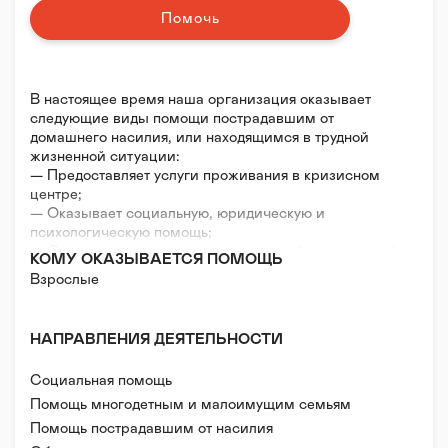
Помочь
В настоящее время наша организация оказывает
следующие виды помощи пострадавшим от
домашнего насилия, или находящимся в трудной
жизненной ситуации:
— Предоставляет услуги проживания в кризисном
центре;
— Оказывает социальную, юридическую и
психологическую помощь;
— Организует группы временного пребывания детей
КОМУ ОКАЗЫВАЕТСЯ ПОМОЩЬ
для проживающих в кризисном центре;
Взрослые
— Оказывает гуманитарную помощь (одежда,
продукты, средства гигиены,и многое другое);
— Проводит информационные компании и
НАПРАВЛЕНИЯ ДЕЯТЕЛЬНОСТИ
тренинги;
— Проводит мероприятия по выявлению и
Социальная помощь
поддержке семей, находящихся в ситуации
семейного неблагополучия;
Помощь многодетным и малоимущим семьям
— Организовывает различные мероприятия для
Помощь пострадавшим от насилия
семей, находящихся в трудной жизненной ситуации.