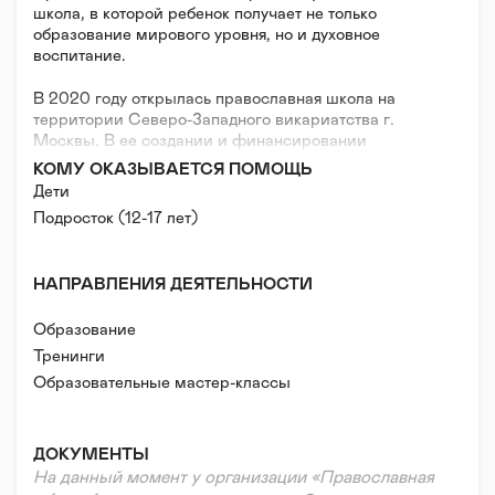
школа, в которой ребенок получает не только
образование мирового уровня, но и духовное
воспитание.
В 2020 году открылась православная школа на
территории Северо-Западного викариатства г.
Москвы. В ее создании и финансировании
принимают участие прихожане множества
КОМУ ОКАЗЫВАЕТСЯ ПОМОЩЬ
Московских храмов.
Дети
Подросток (12-17 лет)
Усилиями верующих Школа создает уникальные
образовательные и воспитательные возможности
для детей из простых семей, которые не могут
НАПРАВЛЕНИЯ ДЕЯТЕЛЬНОСТИ
вкладывать много средств в обучение своих детей.
Образование
Школа работает как полупансион, в котором
обеспечена передовая академическая учеба,
Тренинги
свободный разговорный английский язык,
Образовательные мастер-классы
множество кружков, подготовка к государственным
Образовательные сообщества
экзаменам без репетиторов.
ДОКУМЕНТЫ
Миссия Школы – воспитание высокообразованного
На данный момент у организации «Православная
культурного современного русского[1]