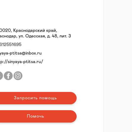
0020, Краснодарский край,
аснодар, ул. Одесская, д. 48, лит. З
612551695
nyaya-ptitsa@inbox.ru
tp://sinyaya-ptitsa.ru/
Запросить помощь
Помочь