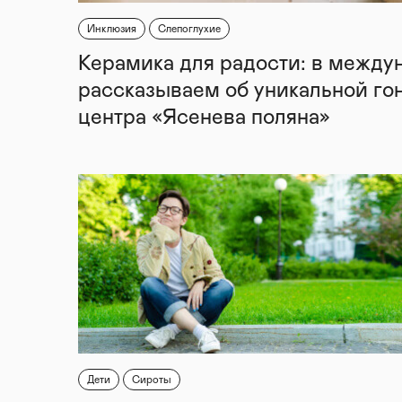
Инклюзия
Слепоглухие
Керамика для радости: в между
рассказываем об уникальной го
центра «Ясенева поляна»
Дети
Сироты