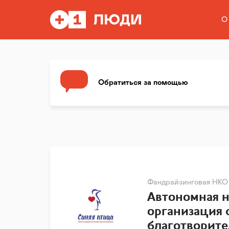
О
Обратиться за помощью
Фандрайзинговая НКО
Автономная 
организация 
благотворит