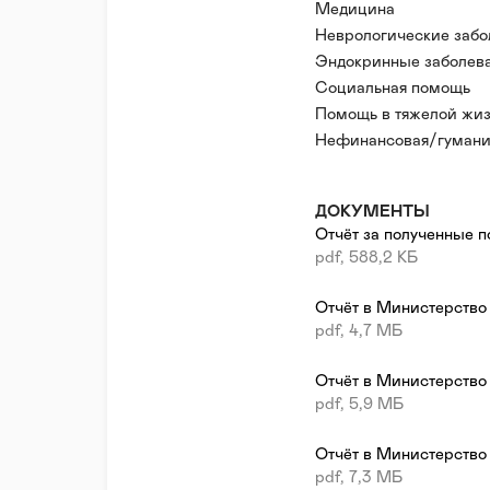
Медицина
ЦЕННОСТИ
Неврологические забо
Эндокринные заболев
ПРОЗРАЧНОСТЬ — мы 
открытость и прозрачн
Заболевания органов 
Социальная помощь
организаций. Нам нечег
Опорно-двигательные 
Помощь в тяжелой жиз
Сердечно-сосудистые 
Нефинансовая/гумани
ЭФФЕКТИВНОСТЬ — ре
СПИД/ВИЧ/Гепатит
Волонтерская помощь
использовать их так, 
эффективно. Мы пост
Наследственные/генет
Психологическая пом
ДОКУМЕНТЫ
профессионализма и 
Редкие (орфанные) за
Правовая поддержка
Отчёт за полученные п
Зависимости
Реабилитация и адапт
ОСОЗНАННОСТЬ — мы 
pdf, 588,2 КБ
Донорство
работаем в команде и
подопечных, партнёров
Отчёт в Министерство
pdf, 4,7 МБ
Отчёт в Министерство
pdf, 5,9 МБ
Отчёт в Министерство
pdf, 7,3 МБ