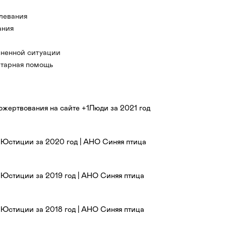
левания
ания
активно выступаем за информационную
ую деятельность благотворительных
и систем
о скрывать, но есть, чем гордиться.
заболевания
ненной ситуации
заболевания
тарная помощь
сурсы всегда ограничены и мы научились
чтобы оказывать помощь максимально
оянно работаем над повышением
ические заболевания
ощь
качеством оказываемой помощи.
болевания
ожертвования на сайте +1Люди за 2021 год
ация
создаём смыслы и инвестируем в будущее,
 действуем с вниманием к личности
, спонсоров и сотрудников.
 Юстиции за 2020 год | АНО Синяя птица
 Юстиции за 2019 год | АНО Синяя птица
 Юстиции за 2018 год | АНО Синяя птица