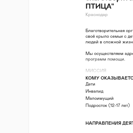
ПТИЦА"
Краснодар
Благотворительная орг
своё крыло семьи с де
людей в сложной жизн
Мы осуществляем адре
программ помощи.
МИССИЯ
КОМУ ОКАЗЫВАЕТ
Системная и регулярн
Дети
взрослым с инвалидно
Инвалид
социализации, адапта
Малоимущий
семей.
Подросток (12-17 лет)
ПОЗИЦИЯ
Каждый человек и кажд
НАПРАВЛЕНИЯ ДЕЯ
одиночестве — мы про