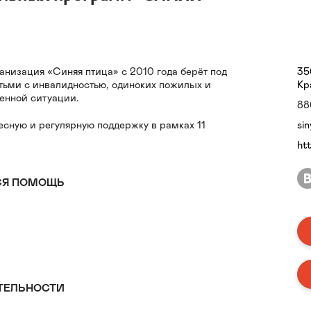
анизация «Синяя птица» с 2010 года берёт под
35
тьми с инвалидностью, одиноких пожилых и
Кр
енной ситуации.
88
сную и регулярную поддержку в рамках 11
si
ht
СЯ ПОМОЩЬ
ая помощь детям, подросткам и молодым
стью в процессе лечения, реабилитации,
ции и интеграции в общество, поддержка их
ый ребёнок в беде не должны оставаться в
ТЕЛЬНОСТИ
тягиваем им руку помощи.