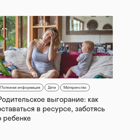
Полезная информация
Дети
Материнство
Родительское выгорание: как
оставаться в ресурсе, заботясь
о ребенке