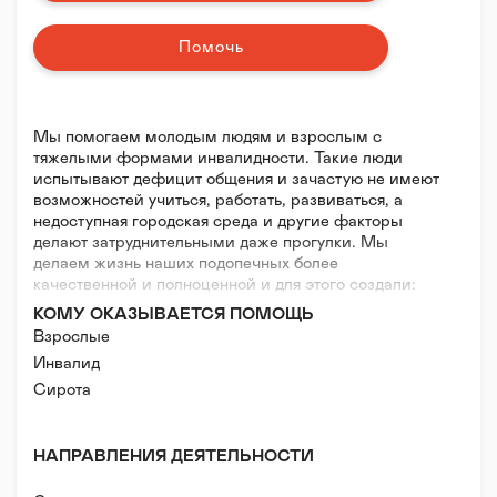
Помочь
Мы помогаем молодым людям и взрослым с
тяжелыми формами инвалидности. Такие люди
испытывают дефицит общения и зачастую не имеют
возможностей учиться, работать, развиваться, а
недоступная городская среда и другие факторы
делают затруднительными даже прогулки. Мы
делаем жизнь наших подопечных более
качественной и полноценной и для этого создали:
КОМУ ОКАЗЫВАЕТСЯ ПОМОЩЬ
ПРОГРАММУ ПОМОЩИ «ВЗРОСЛЫЕ ВНЕ
Взрослые
СЕМЬИ»
Инвалид
Ежедневно сотрудники организации и волонтёры
Сирота
поддерживают 138 ребят с тяжёлой инвалидностью,
которые живут в психоневрологическом интернате
№ 3 в Петергофе. Они помогают подопечным с
гигиеническими процедурами, гуляют, организуют
НАПРАВЛЕНИЯ ДЕЯТЕЛЬНОСТИ
праздники, экскурсии, поездки.