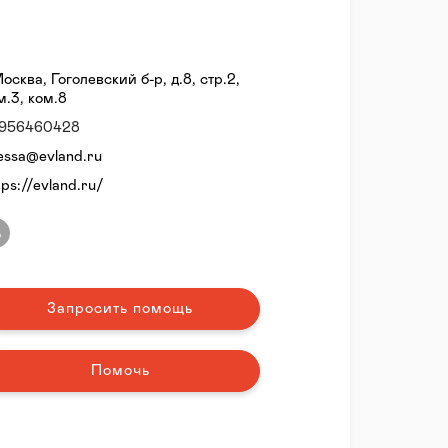
Москва, Гоголевский б-р, д.8, стр.2,
м.3, ком.8
956460428
essa@evland.ru
tps://evland.ru/
Запросить помощь
Помочь