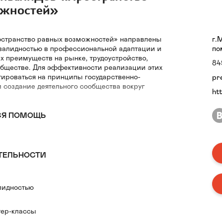
ожностей»
транство равных возможностей» направлены
г.
валидностью в профессиональной адаптации и
по
х преимуществ на рынке, трудоустройство,
84
обществе. Для эффективности реализации этих
тироваться на принципы государственно-
pr
и создание деятельного сообщества вокруг
ht
СЯ ПОМОЩЬ
ТЕЛЬНОСТИ
лидностью
тер-классы