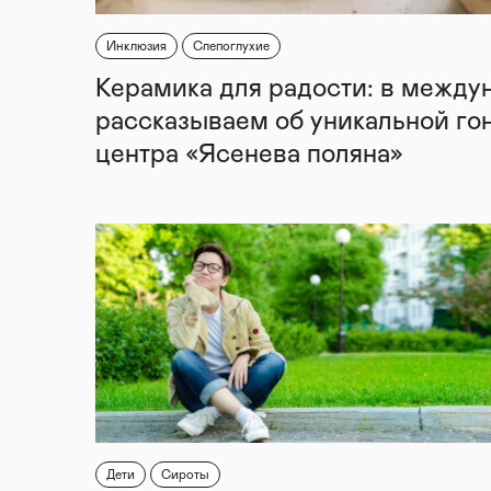
Инклюзия
Слепоглухие
Керамика для радости: в между
рассказываем об уникальной го
центра «Ясенева поляна»
Дети
Сироты