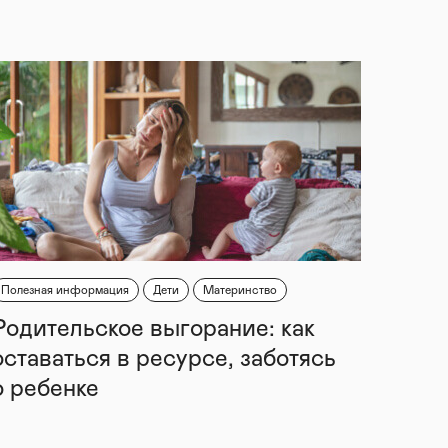
Полезная информация
Дети
Материнство
Родительское выгорание: как
оставаться в ресурсе, заботясь
о ребенке