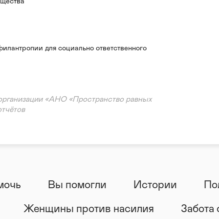
бщества
филантропии для социально ответственного
организации «АНО «Пространство равных
отчётов
мочь
Вы помогли
Истории
По
Женщины против насилия
Забота