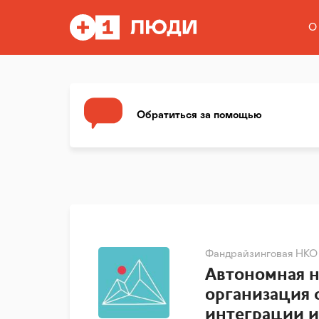
О
Обратиться за помощью
Фандрайзинговая НКО
Автономная 
организация 
интеграции 