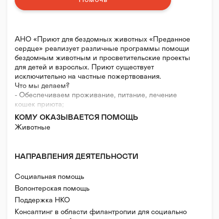
АНО «Приют для бездомных животных «Преданное
сердце» реализует различные программы помощи
бездомным животным и просветительские проекты
для детей и взрослых. Приют существует
исключительно на частные пожертвования.
Что мы делаем?
- Обеспечиваем проживание, питание, лечение
кошек приюта;
- Информационно поддерживаем волонтеров и
КОМУ ОКАЗЫВАЕТСЯ ПОМОЩЬ
приюты в Санкт Петербурге и в регионах России;
Животные
- Подбираем для животных новый дом или
попечителя;
- Проводим онлайн и оффлайн экскурсии для детей
НАПРАВЛЕНИЯ ДЕЯТЕЛЬНОСТИ
и взрослых.
- Рассказываем о том, что приют — это не про ад, а
Социальная помощь
про жизнь.
Волонтерская помощь
Поддержка НКО
Консалтинг в области филантропии для социально