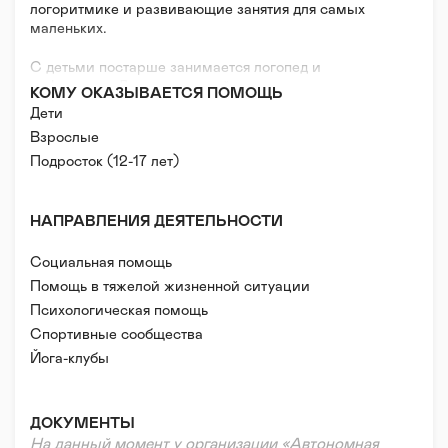
логоритмике и развивающие занятия для самых
маленьких.
С детьми постарше занимается логопед и
дефектолог. Дети могут пройти курс
КОМУ ОКАЗЫВАЕТСЯ ПОМОЩЬ
логопедического массажа.
Дети
Большое внимание мы уделяем спорту, дети с
Взрослые
родителями посещают занятия по йоге, занимаются
Подросток (12-17 лет)
футболом и плаванием. В Центре есть батут,
шведская стенка «Ранний старт», баланс-борд,
подвесная качеля-гамак и много разного
оборудования для гармоничного развития детей.
НАПРАВЛЕНИЯ ДЕЯТЕЛЬНОСТИ
Источник: https://www.sun31.org/
Социальная помощь
Помощь в тяжелой жизненной ситуации
Психологическая помощь
Правовая поддержка
Спортивные сообщества
Реабилитация и адаптация
Йога-клубы
ДОКУМЕНТЫ
На данный момент у организации «Автономная