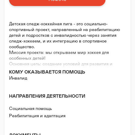
Детская следж-хоккейная лига - это социально-
спортивный проект, направленный на реабилитацию
детей и подростков с инвалидностью через занятия
следж-хоккеем, и их интеграцию в спортивное
сообщество.
Миссия проекта: мы открываем мир хоккея для
особенных детей!
Основная цель: создание условий для развития и
популяризации детского адаптивного хоккея в
КОМУ ОКАЗЫВАЕТСЯ ПОМОЩЬ
России, повышение его роли в физической и
Инвалид
социальной реабилитации детей и подростков с
различными формами инвалидности.
НАПРАВЛЕНИЯ ДЕЯТЕЛЬНОСТИ
Социальная помощь
Реабилитация и адаптация