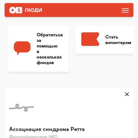
Обратиться
Стать
за
волонтером
помощью
в
нескольких
фондов
Ассоциация синдрома Ретта
Фандрайзинговая НКО