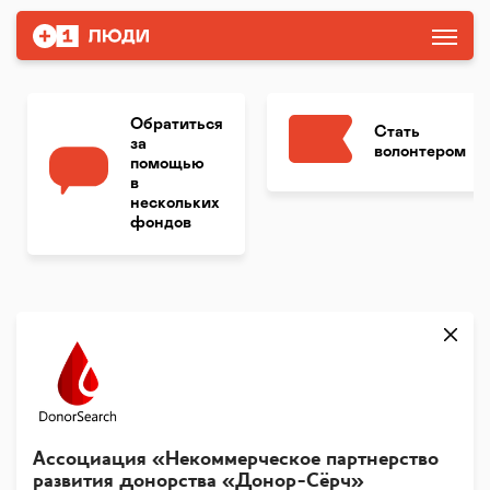
Обратиться
Стать
за
волонтером
помощью
в
нескольких
фондов
Ассоциация «Некоммерческое партнерство
развития донорства «Донор-Сёрч»