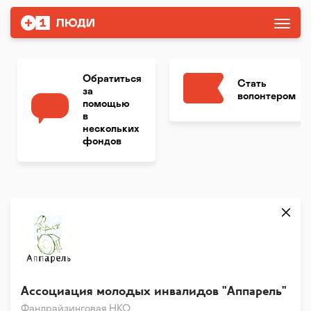
Обратиться
Стать
за
волонтером
помощью
в
нескольких
фондов
Ассоциация молодых инвалидов "Аппарель"
Фандрайзинговая НКО