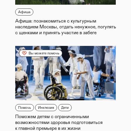
Афиша
Афиша: познакомиться с культурным
наследием Москвы, отдать ненужное, погулять
с щенками и принять участие в забеге
Вы можете помочь
Помочь
Инклюзия
Дети
Поможем детям с ограниченными
возможностями здоровья подготовиться
к главной премьере в их жизни