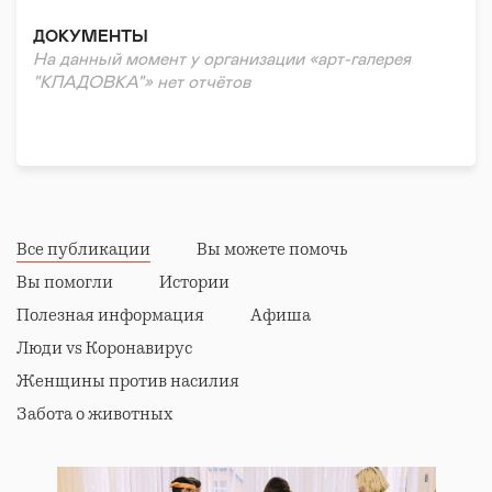
Музыканты
ДОКУМЕНТЫ
Театральные объединения
На данный момент у организации «арт-галерея
Танцевальные/любительские объединения
"КЛАДОВКА"» нет отчётов
Киносообщества
Дизайнеры
Хендмейдеры
Стрит-арт
Все публикации
Вы можете помочь
Вы помогли
Истории
Полезная информация
Афиша
Люди vs Коронавирус
Женщины против насилия
Забота о животных