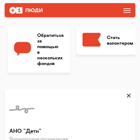
Обратиться
Стать
за
волонтером
помощью
в
нескольких
фондов
АНО "Дети"
Волонтерская организация