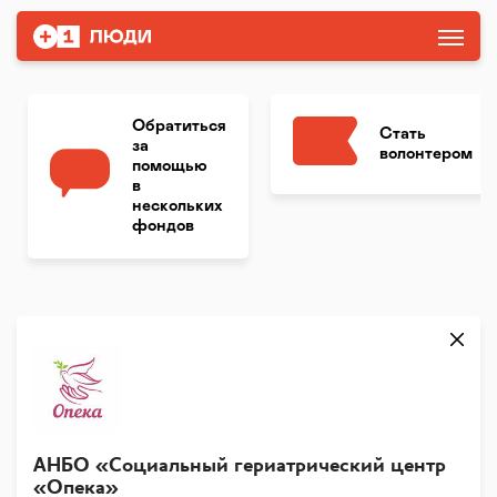
Обратиться
Стать
за
волонтером
помощью
в
нескольких
фондов
АНБО «Социальный гериатрический центр
«Опека»