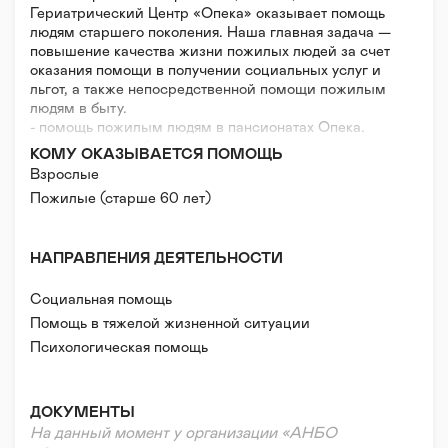
Гериатрический Центр «Опека» оказывает помощь
людям старшего поколения. Наша главная задача —
повышение качества жизни пожилых людей за счет
оказания помощи в получении социальных услуг и
льгот, а также непосредственной помощи пожилым
людям в быту.
- помощь пожилым людям в пансионатах Опека.
- проведение вебинаров для людей, ухаживающих за
КОМУ ОКАЗЫВАЕТСЯ ПОМОЩЬ
родственниками с деменцией.
Взрослые
- бесплатное оформление документов для
Пожилые (старше 60 лет)
размещения по гос программе в наших
пансионатах.
НАПРАВЛЕНИЯ ДЕЯТЕЛЬНОСТИ
Социальная помощь
Помощь в тяжелой жизненной ситуации
Психологическая помощь
Правовая поддержка
ДОКУМЕНТЫ
На данный момент у организации «АНБО