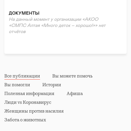
Помощь в тяжелой жизненной ситуации
Нефинансовая/гуманитарная помощь
ДОКУМЕНТЫ
Волонтерская помощь
На данный момент у организации «АКОО
Психологическая помощь
«СМПС Алтая «Много деток – хорошо!»» нет
Правовая поддержка
отчётов
Реабилитация и адаптация
Донорство
Все публикации
Вы можете помочь
Вы помогли
Истории
Полезная информация
Афиша
Люди vs Коронавирус
Женщины против насилия
Забота о животных