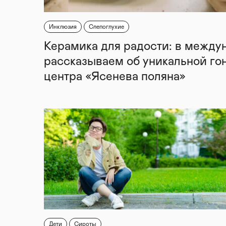
Инклюзия
Слепоглухие
Керамика для радости: в между
рассказываем об уникальной го
центра «Ясенева поляна»
Дети
Сироты