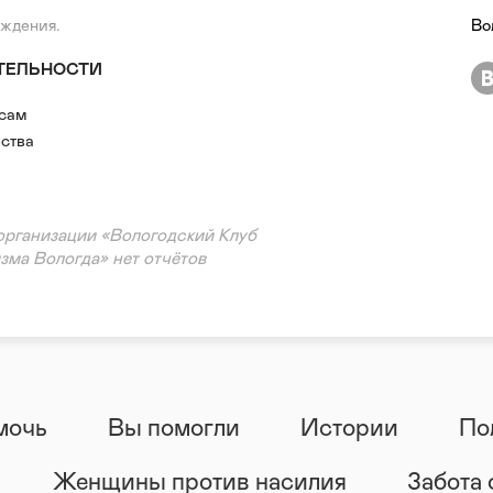
ождения.
Во
ТЕЛЬНОСТИ
есам
ства
организации «Вологодский Клуб
зма Вологда» нет отчётов
мочь
Вы помогли
Истории
По
Женщины против насилия
Забота