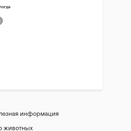
логда
лезная информация
 о животных