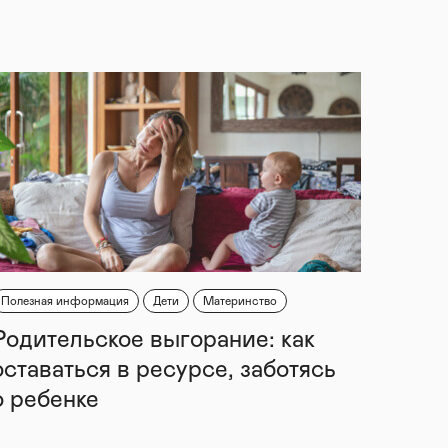
Полезная информация
Дети
Материнство
Родительское выгорание: как
оставаться в ресурсе, заботясь
о ребенке