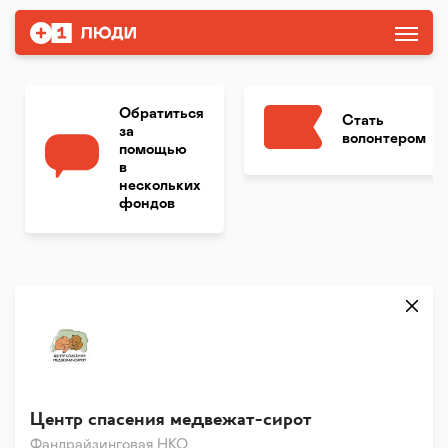
Обратиться
Стать
за
волонтером
помощью
в
нескольких
фондов
Центр спасения медвежат-сирот
Фандрайзинговая НКО