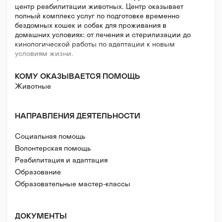
центр реабилитации животных. Центр оказывает
полный комплекс услуг по подготовке временно
бездомных кошек и собак для проживания в
домашних условиях: от лечения и стерилизации до
кинологической работы по адаптации к новым
условиям жизни.
«Юна» — это площадка, основной функцией которой
КОМУ ОКАЗЫВАЕТСЯ ПОМОЩЬ
является популяризация гуманного и ответственного
Животные
отношения к братьям нашим меньшим и реализация
программ, направленных на активное вовлечение
человека во взаимодействие с ними. Мы
НАПРАВЛЕНИЯ ДЕЯТЕЛЬНОСТИ
воспитываем и формируем новую культуру
отношения людей к животным.
Социальная помощь
Волонтерская помощь
Реабилитация и адаптация
Образование
Образовательные мастер-классы
ДОКУМЕНТЫ