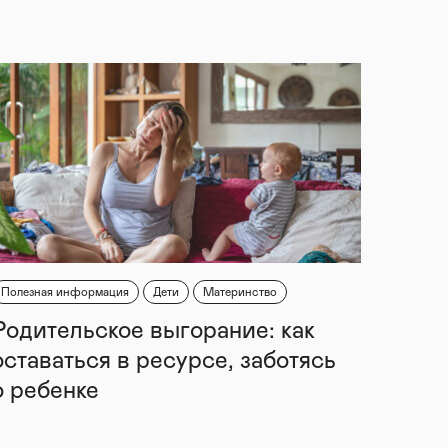
Полезная информация
Дети
Материнство
Родительское выгорание: как
оставаться в ресурсе, заботясь
о ребенке