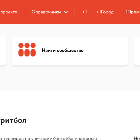
 проекте
Справочники
+1
+1Город
+1Прем
Найти сообщество
тритбол
 турниров по уличному баскетболу, которые
Но