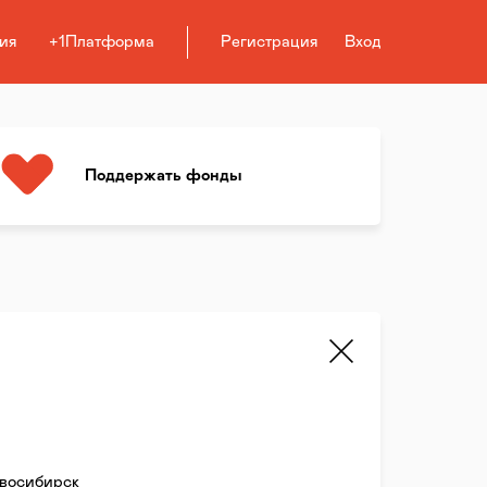
ия
+1Платформа
Регистрация
Вход
Поддержать фонды
восибирск