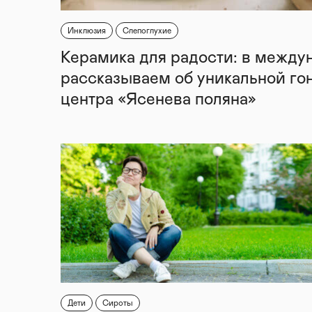
Инклюзия
Слепоглухие
Керамика для радости: в между
рассказываем об уникальной го
центра «Ясенева поляна»
Дети
Сироты