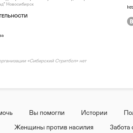
ад" Новосибирск
ht
ТЕЛЬНОСТИ
ва
организации «Сибирский Стритбол» нет
мочь
Вы помогли
Истории
По
Женщины против насилия
Забота