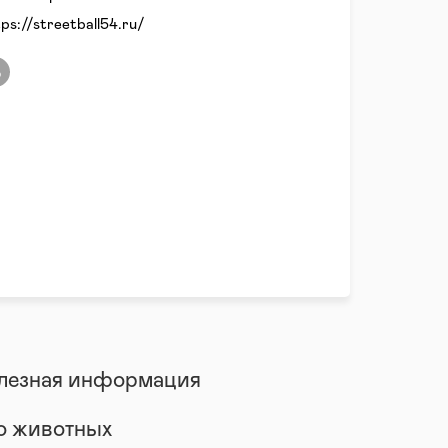
tps://streetball54.ru/
лезная информация
 о животных