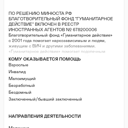
ПО РЕШЕНИЮ МИНЮСТА РФ
БЛАГОТВОРИТЕЛЬНЫЙ ФОНД "ГУМАНИТАРНОЕ
ДЕЙСТВИЕ" ВКЛЮЧЕН В РЕЕСТР
ИНОСТРАННЫХ АГЕНТОВ № 678200006
Благотворительный фонд «Гуманитарное действие»
с 2001 года помогает наркозависимым и людям,
живущим с ВИЧ и другими заболеваниями.
«Гуманитарное действие» помогает подопечным
пройти реабилитацию, начать или возобновить
КОМУ ОКАЗЫВАЕТСЯ ПОМОЩЬ
прием лекарств от ВИЧ-инфекции, гепатитов или
Взрослые
туберкулеза, защитить свои права в суде.
Инвалид
Малоимущий
Миссия фонда – сохраняем жизни и здоровье
людей, употребляющих наркотики. Реабилитируем
Безработный
их человеческое достоинство на основе принципа
Бездомный
уникальности каждой жизни. Повышаем
Заключенный/бывший заключенный
осведомленность общества о проблеме
наркозависимости.
НАПРАВЛЕНИЯ ДЕЯТЕЛЬНОСТИ
Программы: