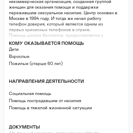
некоммерческая организация, созданная группой
женщин для оказания помощи и поддержки
пережившим сексуальное насилие. Центр основан в
Москве в 1994 году. И тогда же начал работу
телефон доверия, который является одним из
первых кризисных телефонов в стране.
Помощь центра бесплатна, предоставляется с
соблюдением принципов анонимности и
КОМУ ОКАЗЫВАЕТСЯ ПОМОЩЬ
конфиденциальности всем обратившимся
Дети
независимо от возраста, пола, идентичности и
Взрослые
места жительства.
Основные сервисы центра:
Пожилые (старше 60 лет)
— телефон доверия 8 499 9010201 (по будням с 10
до 20, телефон московский),
— кризисная почта online@sisters-help.ru,
НАПРАВЛЕНИЯ ДЕЯТЕЛЬНОСТИ
— очные психологические консультации (в Москве),
— группа поддержки.
Социальная помощь
Большое внимание центр уделяет просветительской
Помощь пострадавшим от насилия
деятельности и формированию в обществе культуры
Помощь в тяжелой жизненной ситуации
поддержки пострадавших от насилия и
нетерпимости к проявлениям к насилию.
Психологическая помощь
ДОКУМЕНТЫ