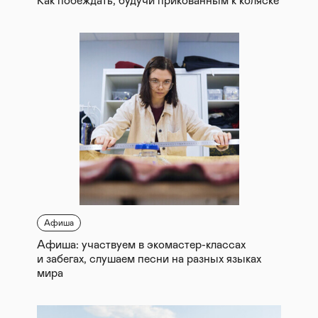
Как побеждать, будучи прикованным к коляске
Афиша
Афиша: участвуем в экомастер-классах
и забегах, слушаем песни на разных языках
мира