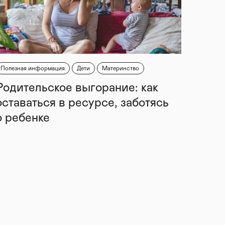
Полезная информация
Дети
Материнство
Родительское выгорание: как
оставаться в ресурсе, заботясь
о ребенке