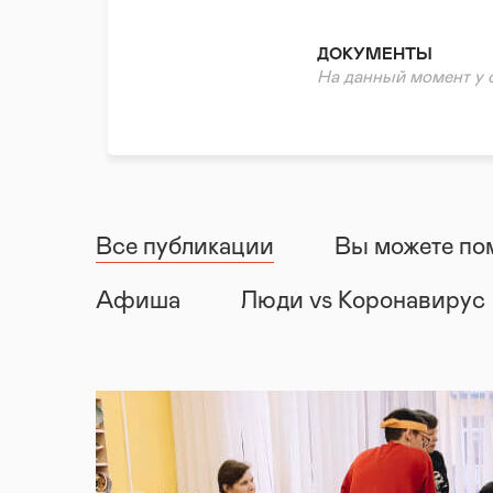
Нефинансовая/гумани
Волонтерская помощь
ДОКУМЕНТЫ
Психологическая пом
На данный момент у
Правовая поддержка
Реабилитация и адапт
Все публикации
Вы можете по
Афиша
Люди vs Коронавирус