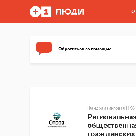
О
Обратиться за помощью
Фандрайзинговая НКО
Региональна
общественна
гражданских