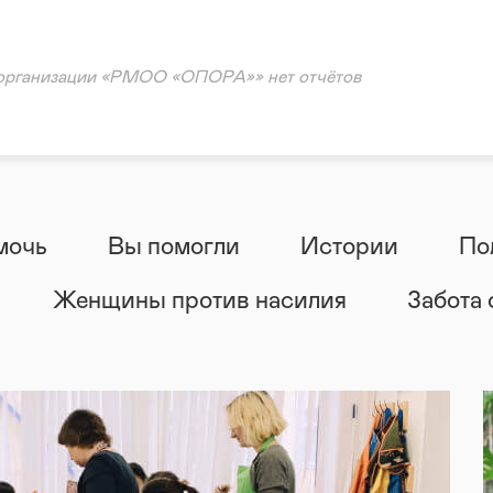
тарная помощь
ощь
 организации «РМОО «ОПОРА»» нет отчётов
ация
мочь
Вы помогли
Истории
По
Женщины против насилия
Забота