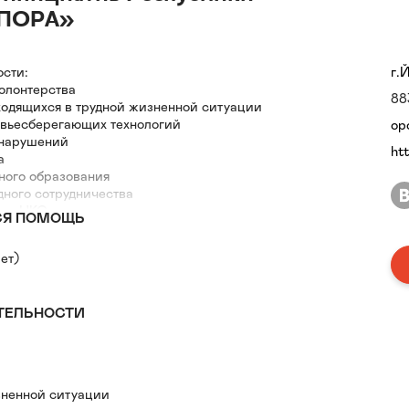
ОПОРА»
ости:
г.
волонтерства
88
ходящихся в трудной жизненной ситуации
овьесберегающих технологий
op
онарушений
ht
а
ного образования
дного сотрудничества
тва НКО
СЯ ПОМОЩЬ
ет)
ТЕЛЬНОСТИ
ненной ситуации