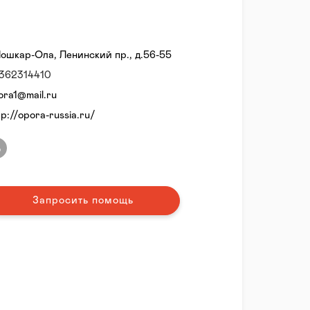
Йошкар-Ола, Ленинский пр., д.56-55
362314410
ora1@mail.ru
tp://opora-russia.ru/
Запросить помощь