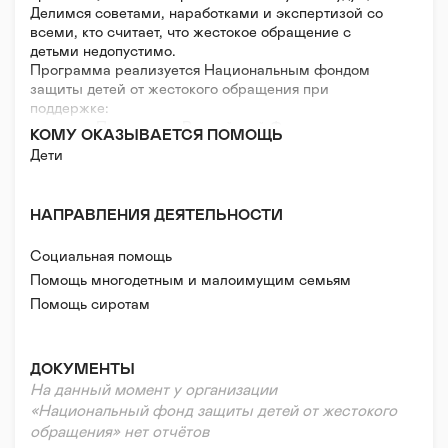
Делимся советами, наработками и экспертизой со
всеми, кто считает, что жестокое обращение с
детьми недопустимо.
Программа реализуется Национальным фондом
защиты детей от жестокого обращения при
поддержке:
- грантов Президента Российской Федерации на
КОМУ ОКАЗЫВАЕТСЯ ПОМОЩЬ
развитие гражданского общества, выделенных
Дети
Фондом президентских грантов;
- пожертвования Благотворительного фонда
"Абсолют-Помощь"
НАПРАВЛЕНИЯ ДЕЯТЕЛЬНОСТИ
- частных пожертвований
Социальная помощь
Помощь многодетным и малоимущим семьям
Помощь сиротам
Помощь в тяжелой жизненной ситуации
Реабилитация и адаптация
ДОКУМЕНТЫ
На данный момент у организации
«Национальный фонд защиты детей от жестокого
обращения» нет отчётов