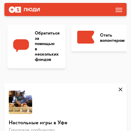
Обратиться
Стать
за
волонтером
помощью
в
нескольких
фондов
Настольные игры в Уфе
Городское сообщество