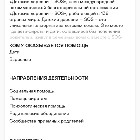
«Детские деревни – SOS», член международной
некоммерческой благотворительной организации
«Детские деревни – SOS», работающей в 136
странах мира. Детские деревни – SOS – это
уникальная альтернатива детским домам. Это место
где дети-сироты и дети, оставшиеся без попечения
родителей, живут в семейных домах, вместе с SOS-
мамами, братьями и сестрами, получая все
КОМУ ОКАЗЫВАЕТСЯ ПОМОЩЬ
необходимое для полноценного развития в
Дети
атмосфере любви, уважения и доверия.
Взрослые
НАПРАВЛЕНИЯ ДЕЯТЕЛЬНОСТИ
Социальная помощь
Помощь сиротам
Психологическая помощь
Правовая поддержка
Родительские объединения
Реабилитация и адаптация
Сообщества приемных родителей