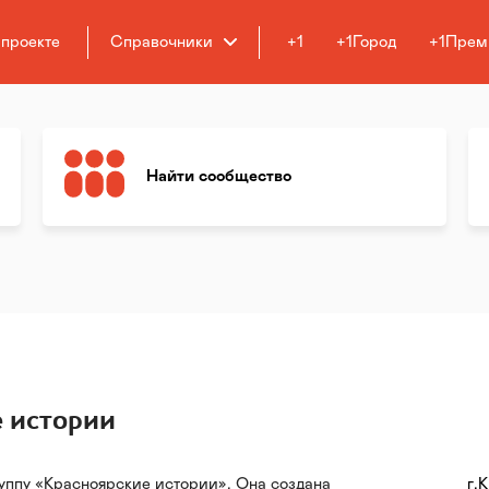
 проекте
Справочники
+1
+1Город
+1Прем
Найти сообщество
 истории
уппу «Красноярские истории». Она создана
г.