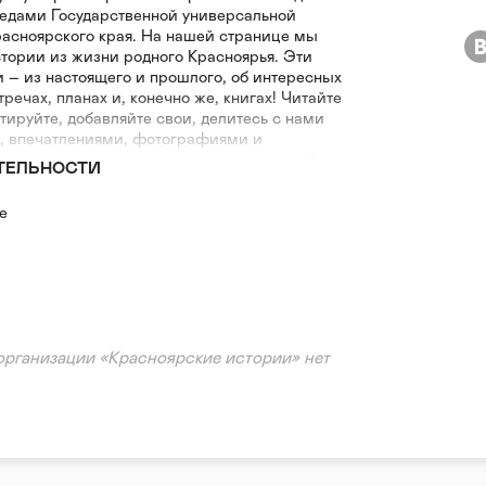
едами Государственной универсальной
расноярского края. На нашей странице мы
тории из жизни родного Красноярья. Эти
 – из настоящего и прошлого, об интересных
тречах, планах и, конечно же, книгах! Читайте
ируйте, добавляйте свои, делитесь с нами
, впечатлениями, фотографиями и
дем рады, если вы присоединитесь к нам!
ТЕЛЬНОСТИ
е
организации «Красноярские истории» нет