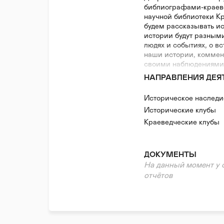
библиографами-краев
научной библиотеки К
будем рассказывать ис
истории будут разными
людях и событиях, о вс
наши истории, коммент
своими наблюдениями
видеоотчетами! Мы бу
НАПРАВЛЕНИЯ ДЕЯ
Историческое наследи
Исторические клубы
Краеведческие клубы
ДОКУМЕНТЫ
На данный момент у 
отчётов