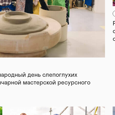
народный день слепоглухих
нчарной мастерской ресурсного