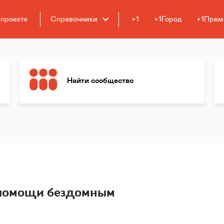
 проекте
Справочники
+1
+1Город
+1Прем
Найти сообщество
помощи бездомным