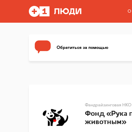
О
Обратиться за помощью
Фандрайзинговая НКО
Фонд «Рука 
животным»