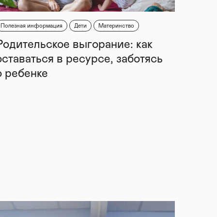
Полезная информация
Дети
Материнство
Родительское выгорание: как
оставаться в ресурсе, заботясь
о ребенке