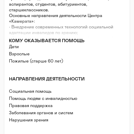
аспирантов, студентов, абитуриентов,
старшеклассников.
Основные направления деятельности Центра
«Камерата»:
• Внедрение современных технологий социальной
адаптации инвалидов по зрению;
• Формирование у инвалидов активной жизненной
КОМУ ОКАЗЫВАЕТСЯ ПОМОЩЬ
позиции и осознания своего места в современном
Дети
обществе;
Взрослые
• Комплексная поддержка образовательного
процесса незрячей молодежи;
Пожилые (старше 60 лет)
• Формирование адекватного представления в
обществе о проблемах и возможностях инвалидов
по зрению.
НАПРАВЛЕНИЯ ДЕЯТЕЛЬНОСТИ
• Обобщение и распространение опыта в сфере
социальной интеграции инвалидов по зрению.
Социальная помощь
Помощь людям с инвалидностью
Правовая поддержка
Реабилитация и адаптация
Заболевания органов и систем
Нарушения зрения