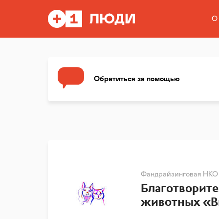
О
Обратиться за помощью
Фандрайзинговая НКО
Благотворит
животных «В