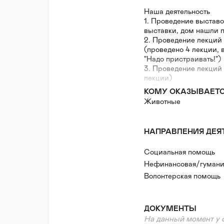
Наша деятельность
1. Проведение выставо
выставки, дом нашли 
2. Проведение лекций 
(проведено 4 лекции, 
"Надо пристраивать!")
3. Проведение лекций 
лекции)
4. Проведение уроков 
КОМУ ОКАЗЫВАЕТ
доброты)
Животные
5. Помощь приютам (п
животным в Москве, М
6. Лечение и стерили
НАПРАВЛЕНИЯ ДЕЯ
Наши программы
1. "Надо брать!" Выст
Социальная помощь
2. "Надо пристраивать
3. "Надо помогать!" П
Нефинансовая/гумани
4. "Надо лечить и сте
Волонтерская помощь
бездомных животных
ДОКУМЕНТЫ
На данный момент у 