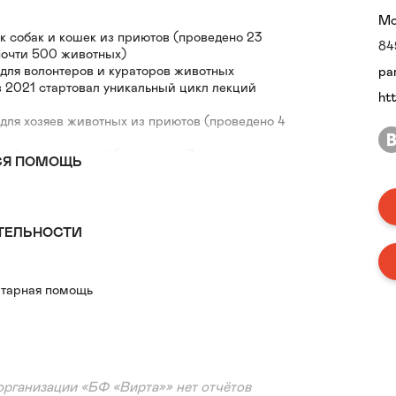
Мо
к собак и кошек из приютов (проведено 23
84
почти 500 животных)
для волонтеров и кураторов животных
pa
в 2021 стартовал уникальный цикл лекций
ht
для хозяев животных из приютов (проведено 4
доброты для детей (проведено 3 урока
СЯ ПОМОЩЬ
оддерживаем 12 приютов и групп помощи
О и Калужской области)
зация бездомных животных
ТЕЛЬНОСТИ
авки бездомных животных
!" Лекции и уроки доброты
омощь приютам
тарная помощь
рилизовать!" Лечение и стерилизация
организации «БФ «Вирта»» нет отчётов