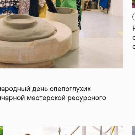
народный день слепоглухих
нчарной мастерской ресурсного