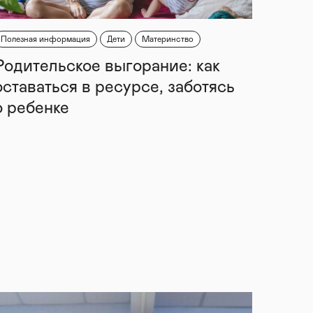
Полезная информация
Дети
Материнство
Родительское выгорание: как
оставаться в ресурсе, заботясь
о ребенке