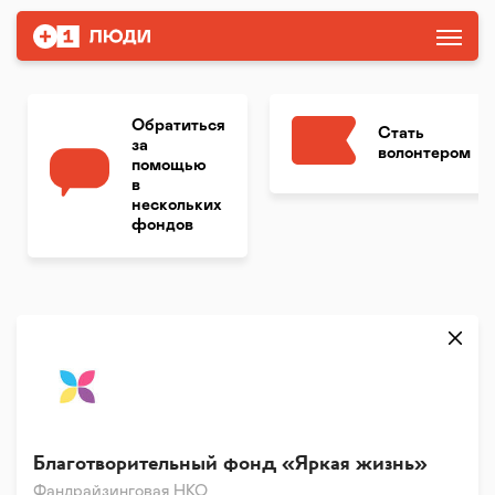
Обратиться
Стать
за
волонтером
помощью
в
нескольких
фондов
Благотворительный фонд «Яркая жизнь»
Фандрайзинговая НКО