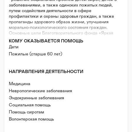
заболеваниями, а также одиноких пожилых людей,
путем содействия деятельности в сфере
профилактики и охраны здоровья граждан, а также
пропаганды здорового образа жизни, улучшения
морально-психологического состояния граждан.
Основные цели Благотворительного фонда «Яркая
жизнь»:
КОМУ ОКАЗЫВАЕТСЯ ПОМОЩЬ
• активная помощь детям сиротам, направленная на
Дети
социализацию и адаптацию их в обществе, а также
Пожилые (старше 60 лет)
содействие, чтобы дети сироты оказывались в
семьях;
• помощь детям с тяжелыми заболеваниями,
НАПРАВЛЕНИЯ ДЕЯТЕЛЬНОСТИ
улучшение морально-психологического и
физического состояния детей, путем
финансирования лечения, общения с волонтерами и
Медицина
помощи семье больного ребенка;
Неврологические заболевания
• помощь одиноким пожилым людям, улучшение их
Эндокринные заболевания
морально-психологического состояния через
Онкологические заболевания
Социальная помощь
общение с волонтерами, организаций мероприятий
для пожилых людей, а также улучшение условий к
Заболевания системы крови
Помощь сиротам
жизни-существованию.
Заболевания органов и систем
Волонтерская помощь
Опорно-двигательные заболевания
Реабилитация и адаптация