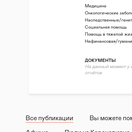
Медицина
Онкологические забол
Наследственные/генет
Редкие (орфанные) за
Социальная помощь
Помощь в тяжелой жиз
Нефинансовая/гумани
Реабилитация и адапт
ДОКУМЕНТЫ
На данный момент у 
отчётов
Все публикации
Вы можете по