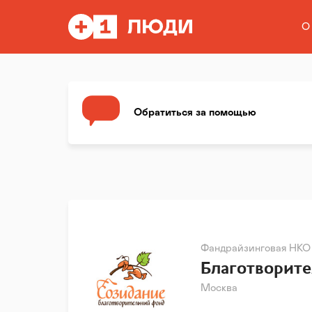
О
Обратиться за помощью
Фандрайзинговая НКО
Благотворит
Москва