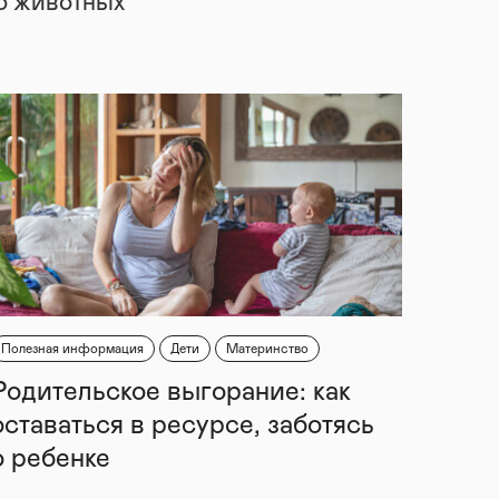
 о животных
Полезная информация
Дети
Материнство
Родительское выгорание: как
оставаться в ресурсе, заботясь
о ребенке