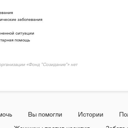
евания
ические заболевания
болевания
ненной ситуации
тарная помощь
ация
организации «Фонд "Созидание"» нет
мочь
Вы помогли
Истории
По