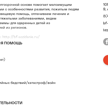
долгосрочной основе помогает малоимущим
10
ьми с особенностями развития, пожилым людям
9, 
 вещевую помощь, оплачиваем лечение и
8(
 тяжелыми заболеваниями, ведем
аммы для одаренных детей из
bf
ей из регионов.
ht
http://bf-sozidanie.ru/
СЯ ПОМОЩЬ
ет)
ийных бедствий/катастроф/войн
ТЕЛЬНОСТИ