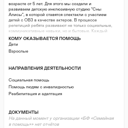
возрасте от 5 лет. Для этого мы создали и
развиваем детскую инклюзивную студию "Сны
Алисы", в которой ставятся спектакли с участием
детей с ОВЗ в качестве актеров. В процессе
репетиций ребята развивают не только социальные,
коммуникативные навыки, но и бытовые. Каждый
ребенок сам выбирает себе роль в будущем
КОМУ ОКАЗЫВАЕТСЯ ПОМОЩЬ
спектакле, а задача режиссера - помочь ребенку
Дети
раскрыться через образ в постановке.
Взрослые
Участие в спектаклях студии доступно каждому.
Спектакли играются каждый месяц на различных
театральных площадках Москвы. Вход свободный.
НАПРАВЛЕНИЯ ДЕЯТЕЛЬНОСТИ
Таким образом, происходит популяризация
инклюзивной культуры в обществе.
Социальная помощь
Помощь людям с инвалидностью
Реабилитация и адаптация
ДОКУМЕНТЫ
На данный момент у организации «БФ «Семейная
в помощь»» нет отчётов