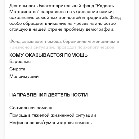
Деятельность Благотворительный фонд "Радость
Материнства" направлена на укрепление семьи,
сохранение семейных ценностей и традиций. Фонд
особо обращает внимание на чрезвычайно остро
стоящую в нашей стране проблему демографии.
Фонд оказывает помощь беременным женщинам в
кризисной ситуации, проводит психологическое
консультирование, реализует просветительские
КОМУ ОКАЗЫВАЕТСЯ ПОМОЩЬ
проекты, направленные на популяризацию
Взрослые
традиционных семейных ценностей. Также
Сирота
оказывается помощь многодетным и
Малоимущий
малообеспеченным семьям (вещевая,
лекарственная, продукты, питание, необходимая
детская мебель и др.), ведется патронаж над
престарелыми одинокими людьми.
НАПРАВЛЕНИЯ ДЕЯТЕЛЬНОСТИ
Социальная помощь
Помощь в тяжелой жизненной ситуации
Нефинансовая/гуманитарная помощь
Психологическая помощь