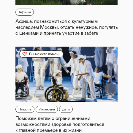
Афиша
Афиша: познакомиться с культурным
наследием Москвы, отдать ненужное, погулять
с щенками и принять участие в забеге
Вы можете помочь
Помочь
Инклюзия
Дети
Поможем детям с ограниченными
возможностями здоровья подготовиться
к главной премьере в их жизни