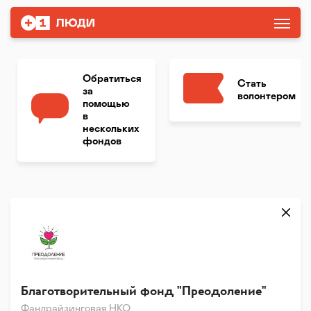
Обратиться
Стать
за
волонтером
помощью
в
нескольких
фондов
Благотворительный фонд "Преодоление"
Фандрайзинговая НКО