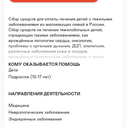
Сбор средств для оплаты лечения детей с тяжелыми
заболеваниями из малоимущих семей в России.
Сбор средств на лечение тяжелобольных детей,
страдающих такими заболеваниями, как
врождённые патологии сердца, онкология,
проблемы с органами дыхания, ДЦП, эпилепсия,
различные заболевания кожи и сосудов,
врождённые генетические заболевания, а также
оплата различных видов реабилитаций,
КОМУ ОКАЗЫВАЕТСЯ ПОМОЩЬ
приобретение специализированного оборудования,
Дети
лекарств для пациентов данных категорий,
Подросток (12-17 лет)
нуждающихся в помощи.
НАПРАВЛЕНИЯ ДЕЯТЕЛЬНОСТИ
Медицина
Неврологические заболевания
Эндокринные заболевания
Онкологические заболевания