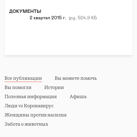
Заболевания системы крови
ДОКУМЕНТЫ
Заболевания органов и систем
2 квартал 2015 г.
jpg, 524,9 КБ
Опорно-двигательные заболевания
Сердечно-сосудистые заболевания
Наследственные/генетические заболевания
Редкие (орфанные) заболевания
Все публикации
Вы можете помочь
Вы помогли
Истории
Полезная информация
Афиша
Люди vs Коронавирус
Женщины против насилия
Забота о животных