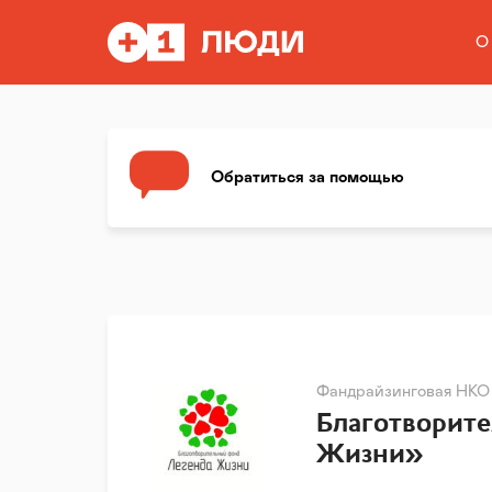
О
Обратиться за помощью
Фандрайзинговая НКО
Благотворит
Жизни»