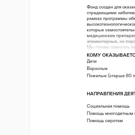
Фонд создан для оказ
страдающими заболева
рамках программы обя
высокотехнологическо
которые самостоятель
медицинские препарат
элементарные, но пор
Мы готовы помогать л
ситуации, когда любая
КОМУ ОКАЗЫВАЕТ
отдельных, особых слу
Дети
Взрослые
Пожилые (старше 60 л
НАПРАВЛЕНИЯ ДЕЯ
Социальная помощь
Помощь многодетным
Помощь сиротам
Помощь людям с инва