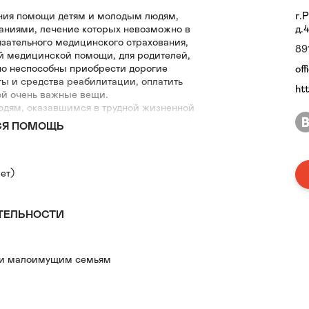
ания помощи детям и молодым людям,
г.
ниями, лечение которых невозможно в
д.
зательного медицинского страхования,
89
й медицинской помощи, для родителей,
но неспособны приобрести дорогие
off
ы и средства реабилитации, оплатить
htt
ой очень важные вещи.
юдям, оказавшимся в трудной жизненной
 поддержка является самой драгоценной, а в
СЯ ПОМОЩЬ
чаях, взрослым, тяжелобольным.
ет)
ТЕЛЬНОСТИ
 и малоимущим семьям
лидностью