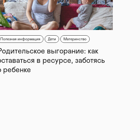
Полезная информация
Дети
Материнство
Родительское выгорание: как
оставаться в ресурсе, заботясь
о ребенке