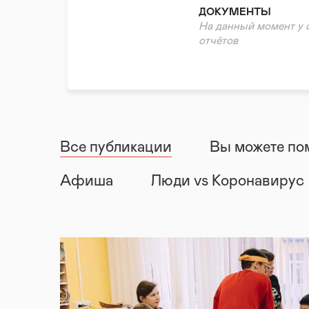
Помощь пострадавшим
ДОКУМЕНТЫ
Помощь в тяжелой жиз
На данный момент у 
Нефинансовая/гумани
отчётов
Волонтерская помощь
Психологическая пом
Правовая поддержка
Реабилитация и адапт
Все публикации
Вы можете по
Афиша
Люди vs Коронавирус