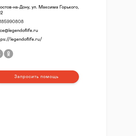
Ростов-на-Дону, ул. Максима Горького,
42
185990808
ice@legendoflife.ru
ps://legendoflife.ru/
Запросить помощь