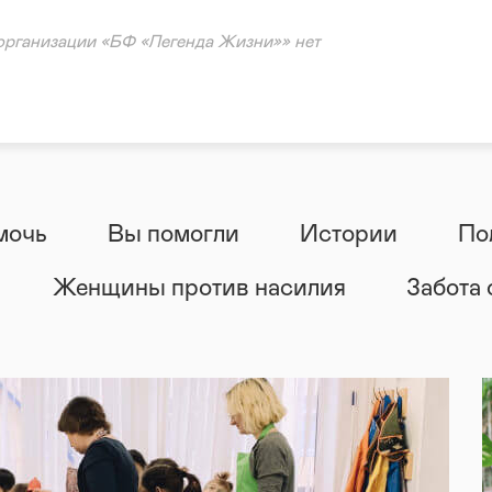
 от стихийных бедствий/катастроф/войн
ненной ситуации
организации «БФ «Легенда Жизни»» нет
тарная помощь
ощь
ация
мочь
Вы помогли
Истории
По
Женщины против насилия
Забота