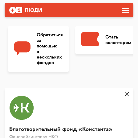
Обратиться
Стать
за
волонтером
помощью
в
нескольких
фондов
Благотворительный фонд «Константа»
Фандрайзинговая НКО