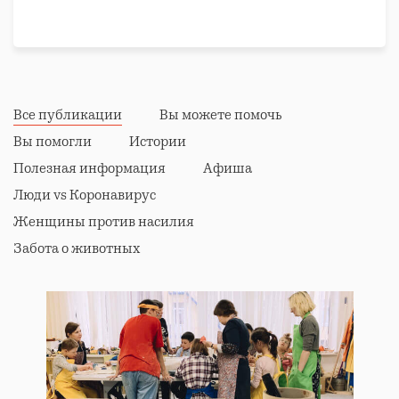
Нефинансовая/гуманитарная помощь
Волонтерская помощь
Психологическая помощь
Правовая поддержка
Реабилитация и адаптация
Все публикации
Вы можете помочь
Донорство
Вы помогли
Истории
Полезная информация
Афиша
Люди vs Коронавирус
Женщины против насилия
Забота о животных