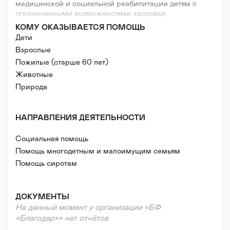
медицинской и социальной реабилитации детям с
ограниченными возможностями здоровья;
- сотрудничество с общественными организациями,
КОМУ ОКАЗЫВАЕТСЯ ПОМОЩЬ
коммерческими структурами, СМИ, а также
Дети
частными лицами, разделяющими и
Взрослые
поддерживающими цели Фонда;
- привлечение благотворительной помощи.
Пожилые (старше 60 лет)
Животные
Природа
НАПРАВЛЕНИЯ ДЕЯТЕЛЬНОСТИ
Социальная помощь
Помощь многодетным и малоимущим семьям
Помощь сиротам
Помощь людям с инвалидностью
Помощь мигрантам
ДОКУМЕНТЫ
Помощь пострадавшим от стихийных бедствий/
На данный момент у организации «БФ
катастроф/войн
«Благодар»» нет отчётов
Помощь в тяжелой жизненной ситуации