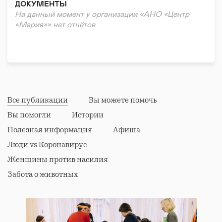
ДОКУМЕНТЫ
Волонтерская помощь
На данный момент у организации «АНО «Центр
Психологическая помощь
«Мария»» нет отчётов
Правовая поддержка
Реабилитация и адаптация
Все публикации
Вы можете помочь
Вы помогли
Истории
Полезная информация
Афиша
Люди vs Коронавирус
Женщины против насилия
Забота о животных