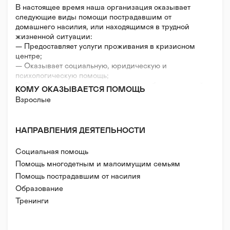
В настоящее время наша организация оказывает
следующие виды помощи пострадавшим от
домашнего насилия, или находящимся в трудной
жизненной ситуации:
— Предоставляет услуги проживания в кризисном
центре;
— Оказывает социальную, юридическую и
психологическую помощь;
— Организует группы временного пребывания детей
КОМУ ОКАЗЫВАЕТСЯ ПОМОЩЬ
для проживающих в кризисном центре;
Взрослые
— Оказывает гуманитарную помощь (одежда,
продукты, средства гигиены,и многое другое);
— Проводит информационные компании и
НАПРАВЛЕНИЯ ДЕЯТЕЛЬНОСТИ
тренинги;
— Проводит мероприятия по выявлению и
Социальная помощь
поддержке семей, находящихся в ситуации
семейного неблагополучия;
Помощь многодетным и малоимущим семьям
— Организовывает различные мероприятия для
Помощь пострадавшим от насилия
семей, находящихся в трудной жизненной ситуации.
Помощь пострадавшим от стихийных бедствий/
Образование
катастроф/войн
Тренинги
Помощь в тяжелой жизненной ситуации
Нефинансовая/гуманитарная помощь