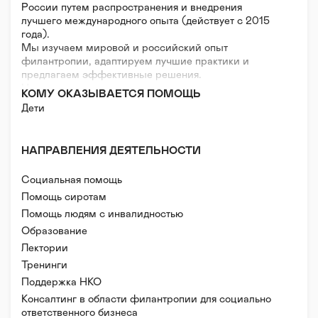
России путем распространения и внедрения
лучшего международного опыта (действует с 2015
года).
Мы изучаем мировой и российский опыт
филантропии, адаптируем лучшие практики и
предлагаем эффективные решения.
Наши приоритеты:
КОМУ ОКАЗЫВАЕТСЯ ПОМОЩЬ
- оценка социальных результатов и эффективности
Дети
деятельности;
- фандрайзинг и финансовая устойчивость;
- прозрачность и отчетность;
НАПРАВЛЕНИЯ ДЕЯТЕЛЬНОСТИ
- социальные инновации.
Наша организация развивает инициативы,
Социальная помощь
направленные на интеграцию России в глобальное
гражданское общество, оказывает поддержку
Помощь сиротам
фондам местных сообществ в развитии
Помощь людям с инвалидностью
региональной благотворительности.
Образование
Лектории
Тренинги
Поддержка НКО
Консалтинг в области филантропии для социально
ответственного бизнеса