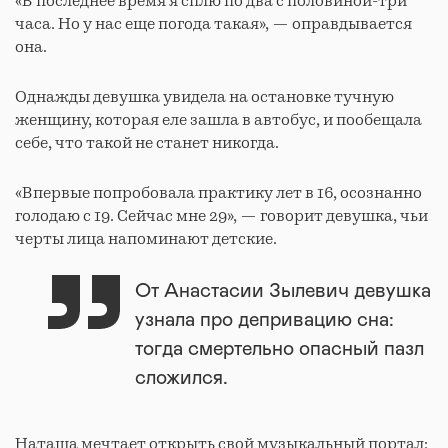
«В последнее время я сплю по два с половиной-три
часа. Но у нас еще погода такая», — оправдывается
она.
Однажды девушка увидела на остановке тучную
женщину, которая еле зашла в автобус, и пообещала
себе, что такой не станет никогда.
«Впервые попробовала практику лет в 16, осознанно
голодаю с 19. Сейчас мне 29», — говорит девушка, чьи
черты лица напоминают детские.
От Анастасии Зылевич девушка
узнала про депривацию сна:
тогда смертельно опасный пазл
сложился.
Наташа мечтает открыть свой музыкальный портал: