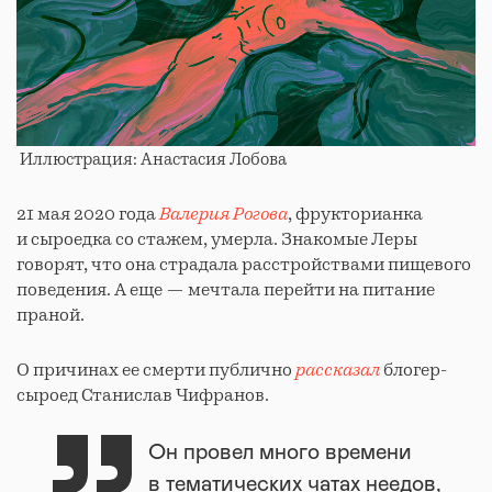
Иллюстрация: Анастасия Лобова
21 мая 2020 года
Валерия Рогова
, фрукторианка
и сыроедка со стажем, умерла. Знакомые Леры
говорят, что она страдала расстройствами пищевого
поведения. А еще — мечтала перейти на питание
праной.
О причинах ее смерти публично
рассказал
блогер-
сыроед Станислав Чифранов.
Он провел много времени
в тематических чатах неедов,