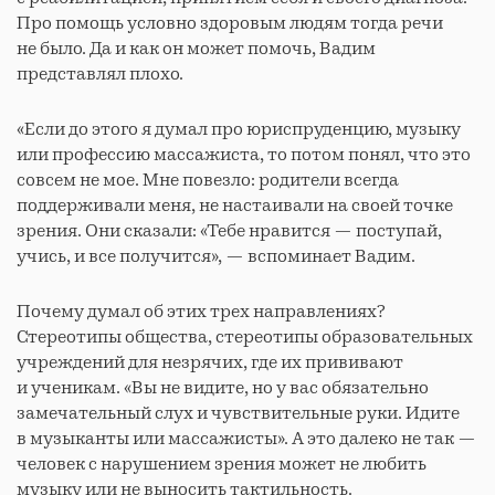
Про помощь условно здоровым людям тогда речи
не было. Да и как он может помочь, Вадим
представлял плохо.
«Если до этого я думал про юриспруденцию, музыку
или профессию массажиста, то потом понял, что это
совсем не мое. Мне повезло: родители всегда
поддерживали меня, не настаивали на своей точке
зрения. Они сказали: «Тебе нравится — поступай,
учись, и все получится», — вспоминает Вадим.
Почему думал об этих трех направлениях?
Стереотипы общества, стереотипы образовательных
учреждений для незрячих, где их прививают
и ученикам. «Вы не видите, но у вас обязательно
замечательный слух и чувствительные руки. Идите
в музыканты или массажисты». А это далеко не так —
человек с нарушением зрения может не любить
музыку или не выносить тактильность.