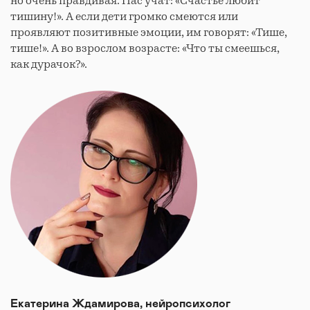
но очень правдивая. Нас учат: «Счастье любит
тишину!». А если дети громко смеются или
проявляют позитивные эмоции, им говорят: «Тише,
тише!». А во взрослом возрасте: «Что ты смеешься,
как дурачок?».
Екатерина Ждамирова, нейропсихолог